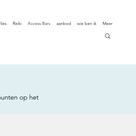
lies
Reiki
Access Bars
aanbod
wie ben ik
Meer
punten op het