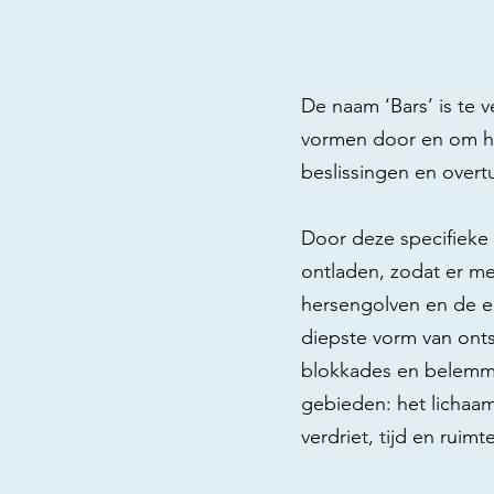
De naam ‘Bars’ is te 
vormen door en om het
beslissingen en overt
Door deze specifieke 
ontladen, zodat er m
hersengolven en de el
diepste vorm van ont
blokkades en belemme
gebieden: het lichaam,
verdriet, tijd en ruim