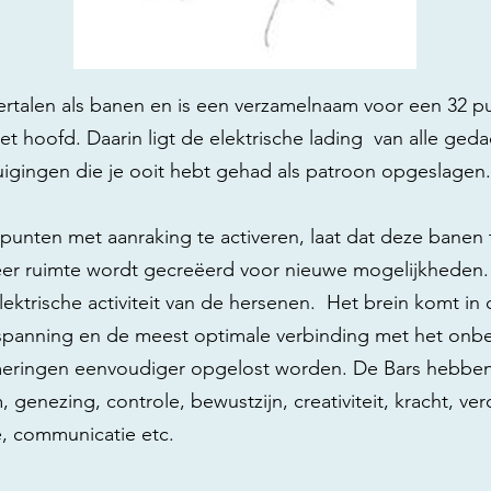
vertalen als banen en is een verzamelnaam voor een 32 
 hoofd. Daarin ligt de elektrische lading van alle ged
uigingen die je ooit hebt gehad als patroon opgeslagen.
punten met aanraking te activeren, laat dat deze banen
eer ruimte wordt gecreëerd voor nieuwe mogelijkheden.
ektrische activiteit van de hersenen. Het brein komt in 
spanning en de meest optimale verbinding met het onb
ringen eenvoudiger opgelost worden. De Bars hebben e
 genezing, controle, bewustzijn, creativiteit, kracht, vero
te, communicatie etc.